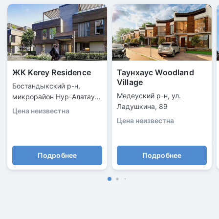
ЖК Kerey Residence
Таунхаус Woodland
Village
Бостандыкский р-н,
Медеуский р-н, ул.
микрорайон Нур-Алатау
Ладушкина, 89
ул 13, дом 34
Цена неизвестна
Цена неизвестна
Подробнее
Подробнее