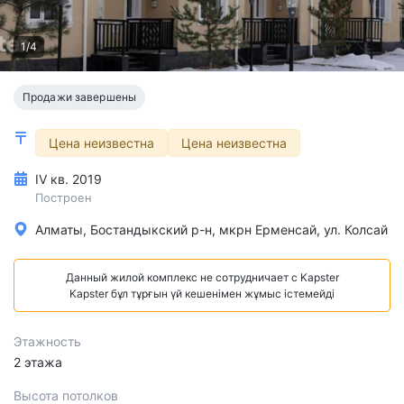
1/4
Продажи завершены
Цена неизвестна
Цена неизвестна
IV кв. 2019
Построен
Алматы, Бостандыкский р-н, мкрн Ерменсай, ул. Колсай
Данный жилой комплекс не сотрудничает с Kapster
Kapster бұл тұрғын үй кешенімен жұмыс істемейді
Этажность
2 этажа
Высота потолков