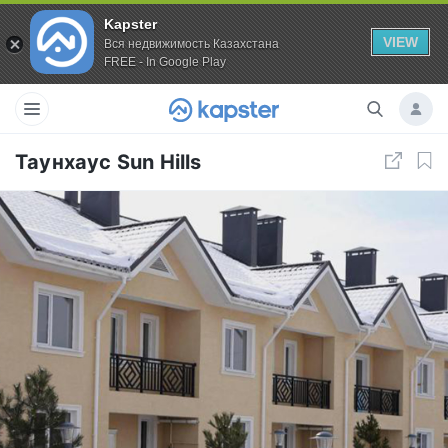
Kapster
VIEW
Вся недвижимость Казахстана
FREE - In Google Play
Таунхаус Sun Hills