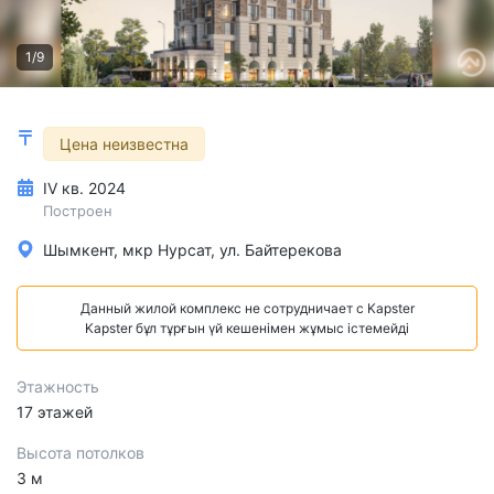
1/9
Цена неизвестна
IV кв. 2024
Построен
Шымкент, мкр Нурсат, ул. Байтерекова
Данный жилой комплекс не сотрудничает с Kapster
Kapster бұл тұрғын үй кешенімен жұмыс істемейді
Этажность
17 этажей
Высота потолков
3 м