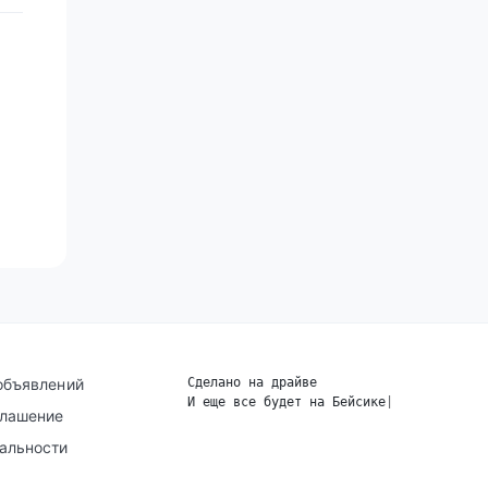
объявлений
Сделано на драйве
И еще все будет на Бейсике
|
глашение
альности