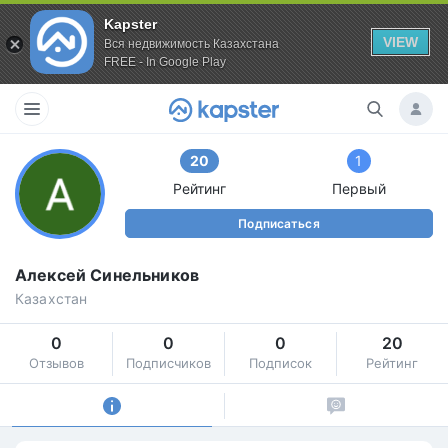
Kapster
VIEW
Вся недвижимость Казахстана
FREE - In Google Play
20
1
Рейтинг
Первый
Подписаться
Алексей Синельников
Казахстан
0
0
0
20
Отзывов
Подписчиков
Подписок
Рейтинг