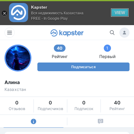
Kapster
VIEW
Вся недвижимость Казахстана
FREE - In Google Play
40
1
Рейтинг
Первый
Подписаться
Алина
Казахстан
0
0
0
40
Отзывов
Подписчиков
Подписок
Рейтинг