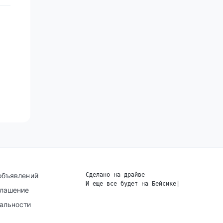
объявлений
Сделано на драйве
И еще все будет на Бейсике
|
глашение
альности