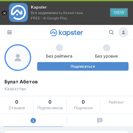
Kapster
VIEW
Вся недвижимость Казахстана
FREE - In Google Play
Без рейтинга
Без уровня
Подписаться
Булат Абетов
Казахстан
0
0
0
Рейтинг
Отзывов
Подписчиков
Подписок