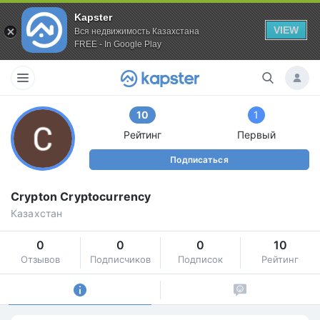
Kapster
VIEW
Вся недвижимость Казахстана
FREE - In Google Play
10
1
Рейтинг
Первый
Подписаться
Crypton Cryptocurrency
Казахстан
0
0
0
10
Отзывов
Подписчиков
Подписок
Рейтинг