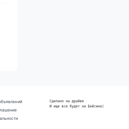
объявлений
Сделано на драйве
И еще все будет на Бейсике
|
глашение
альности