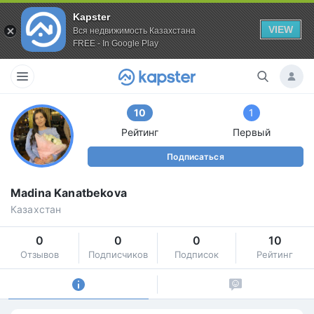
Kapster
VIEW
Вся недвижимость Казахстана
FREE - In Google Play
10
1
Рейтинг
Первый
Подписаться
Madina Kanatbekova
Казахстан
0
0
0
10
Отзывов
Подписчиков
Подписок
Рейтинг