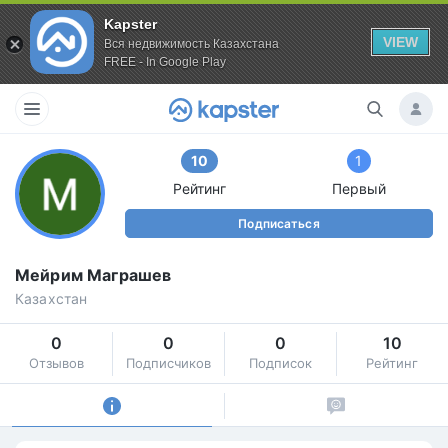
Kapster
VIEW
Вся недвижимость Казахстана
FREE - In Google Play
10
1
Рейтинг
Первый
Подписаться
Мейрим Маграшев
Казахстан
0
0
0
10
Отзывов
Подписчиков
Подписок
Рейтинг