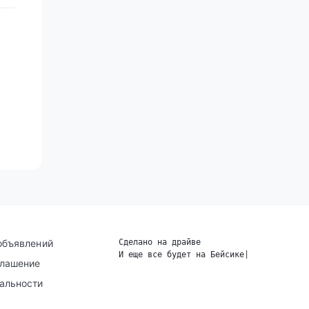
объявлений
Сделано на драйве
И еще все будет на Бейсике
|
глашение
альности