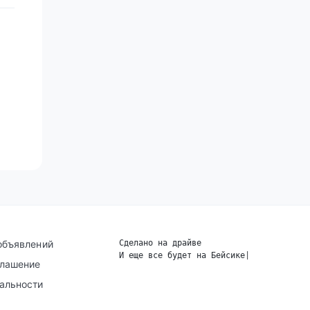
объявлений
Сделано на драйве
И еще все будет на Бейсике
|
глашение
альности