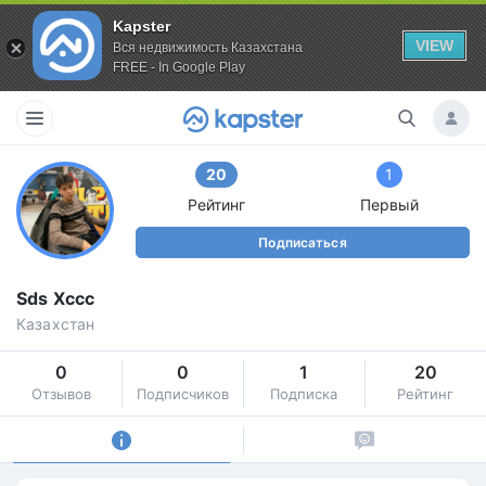
Kapster
VIEW
Вся недвижимость Казахстана
FREE - In Google Play
20
1
Рейтинг
Первый
Подписаться
Sds Xccc
Казахстан
0
0
1
20
Отзывов
Подписчиков
Подписка
Рейтинг