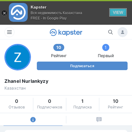
Kapster
VIEW
Вся недвижимость Казахстана
FREE - In Google Play
10
1
Рейтинг
Первый
Подписаться
Zhanel Nurlankyzy
Казахстан
0
0
1
10
Отзывов
Подписчиков
Подписка
Рейтинг