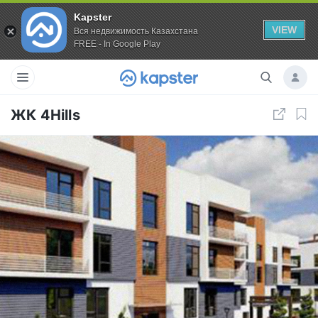
Kapster
VIEW
Вся недвижимость Казахстана
FREE - In Google Play
ЖК 4Hills