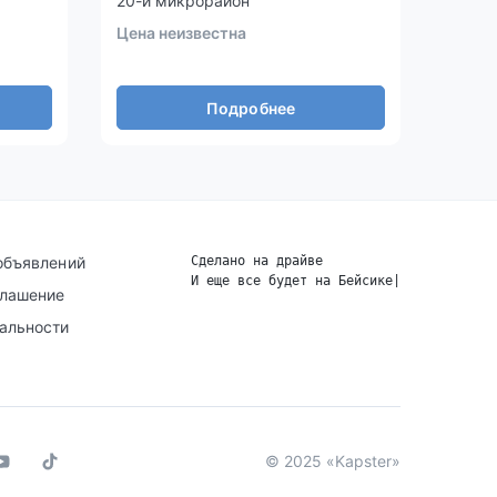
20-й микрорайон
16 ми
Цена неизвестна
Цена 
Подробнее
объявлений
Сделано на драйве
И еще все будет на Бейсике
|
глашение
альности
© 2025 «Kapster»