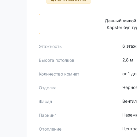
Данный жилой 
Kapster бұл т
6 этаж
Этажность
2,8 м
Высота потолков
от 1 д
Количество комнат
Черно
Отделка
Венти
Фасад
Назем
Паркинг
Центр
Отопление