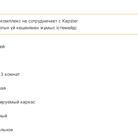
комплекс не сотрудничает с Kapster
ұрғын үй кешенімен жұмыс істемейді
ей
о 3 комнат
вая
лируемый каркас
ный
альное