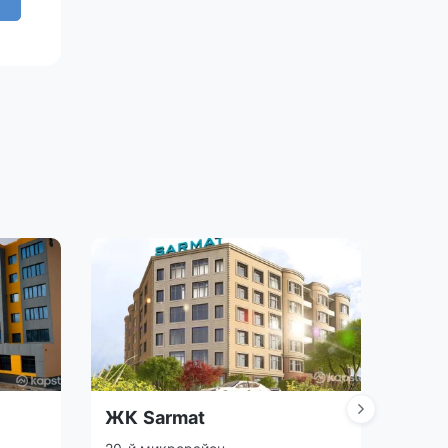
Прода
ЖК Sarmat
ЖК 