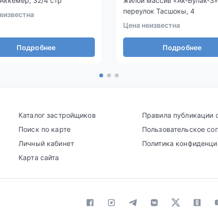
Аккемер, 32/4 стр
жилой массив «Ак-Булак-3»
переулок Тасшокы, 4
еизвестна
Цена неизвестна
Подробнее
Подробнее
Каталог застройщиков
Правила публикации 
Поиск по карте
Пользовательское со
Личный кабинет
Политика конфиденци
Карта сайта