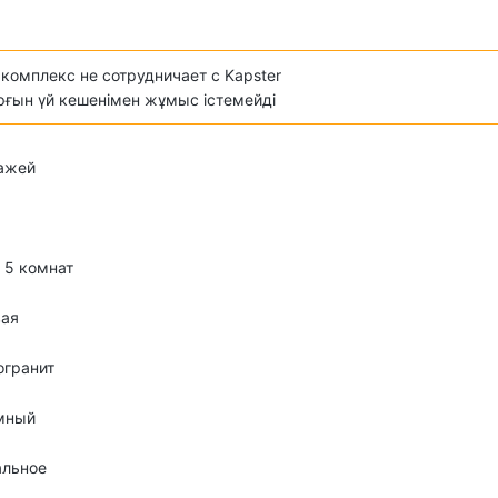
комплекс не сотрудничает с Kapster
ұрғын үй кешенімен жұмыс істемейді
тажей
о 5 комнат
вая
огранит
мный
альное