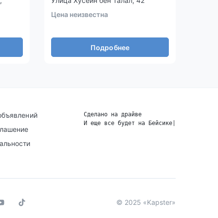
,
Улица Хусейн бен Талал, 42
Улица
Цена неизвестна
Цена 
Подробнее
объявлений
Сделано на драйве
И еще все будет на Бейсике
|
глашение
альности
© 2025 «Kapster»