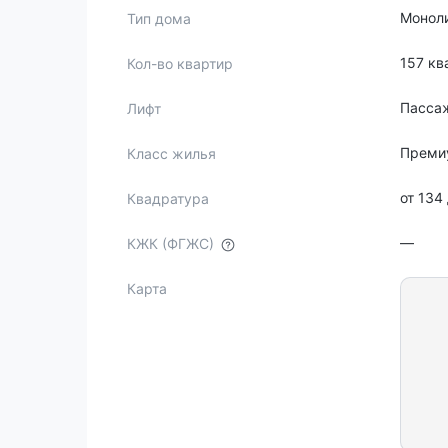
Монол
Тип дома
157 кв
Кол-во квартир
Пассаж
Лифт
Преми
Класс жилья
от 134
Квадратура
—
КЖК (ФГЖС)
Карта