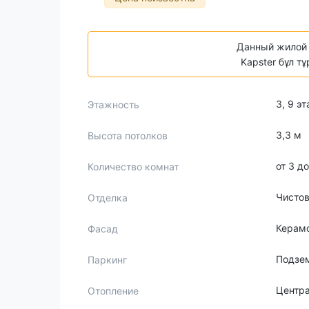
Данный жилой 
Kapster бұл т
3, 9 э
Этажность
3,3 м
Высота потолков
от 3 д
Количество комнат
Чисто
Отделка
Керам
Фасад
Подзе
Паркинг
Центр
Отопление