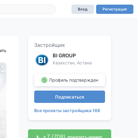
Вход
Регистрация
Застройщик
ить
BI GROUP
Казахстан, Астана
Профиль подтвержден
Подписаться
Все проекты застройщика 168
+7 (708)
показать номер