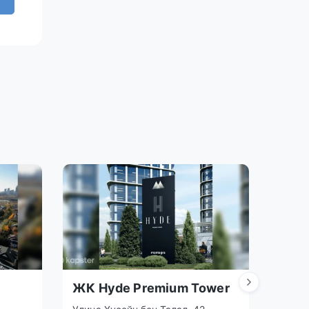
ЖК Hyde Premium Tower
ЖК G