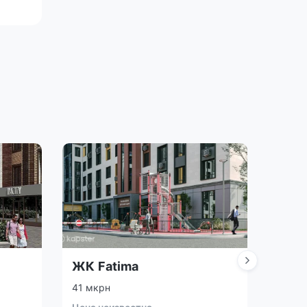
ЖК Fatima
ЖК 
41 мкрн
микро