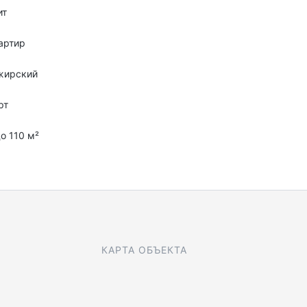
ит
артир
жирский
рт
до 110 м²
КАРТА ОБЪЕКТА