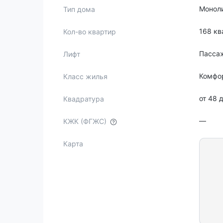
Монол
Тип дома
168 кв
Кол-во квартир
Пасса
Лифт
Комфо
Класс жилья
от 48 
Квадратура
—
КЖК (ФГЖС)
Карта