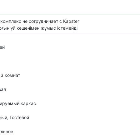
комплекс не сотрудничает с Kapster
ұрғын үй кешенімен жұмыс істемейді
ей
о 3 комнат
вая
лируемый каркас
ый, Гостевой
альное