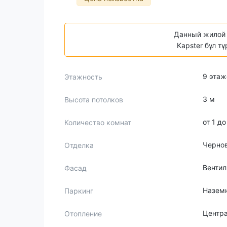
Данный жилой 
Kapster бұл т
9 этаж
Этажность
3 м
Высота потолков
от 1 д
Количество комнат
Черно
Отделка
Венти
Фасад
Наземн
Паркинг
Центр
Отопление