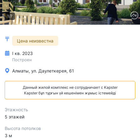
1/7
Цена неизвестна
I кв. 2023
Построен
Алматы, ул. Даулеткерея, 61
Данный жилой комплекс не сотрудничает с Kapster
Kapster бұл тұрғын үй кешенімен жұмыс істемейді
Этажность
5 этажей
Высота потолков
3 м