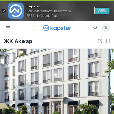
Kapster
VIEW
Вся недвижимость Казахстана
FREE - In Google Play
ЖК Акжар