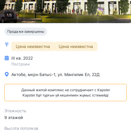
1/5
Продажи завершены
Цена неизвестна
Цена неизвестна
III кв. 2022
Построен
Актобе, мкрн Батыс-1, ул. Мангилик Ел, 22Д
Данный жилой комплекс не сотрудничает с Kapster
Kapster бұл тұрғын үй кешенімен жұмыс істемейді
Этажность
9 этажей
Высота потолков