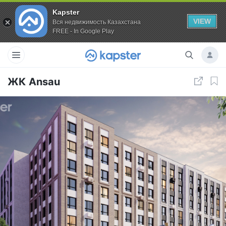
Kapster
VIEW
Вся недвижимость Казахстана
FREE - In Google Play
ЖК Ansau