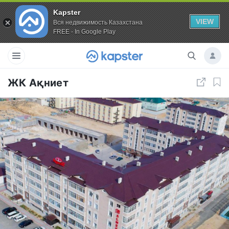
Kapster
VIEW
Вся недвижимость Казахстана
FREE - In Google Play
ЖК Ақниет