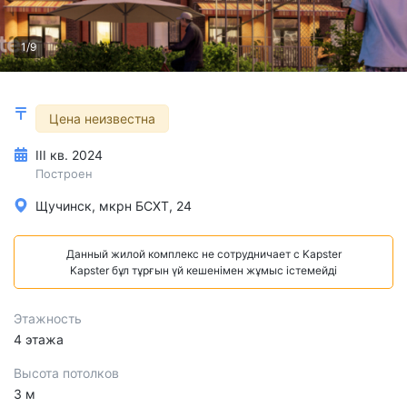
1/9
Цена неизвестна
III кв. 2024
Построен
Щучинск, мкрн БСХТ, 24
Данный жилой комплекс не сотрудничает с Kapster
Kapster бұл тұрғын үй кешенімен жұмыс істемейді
Этажность
4 этажа
Высота потолков
3 м