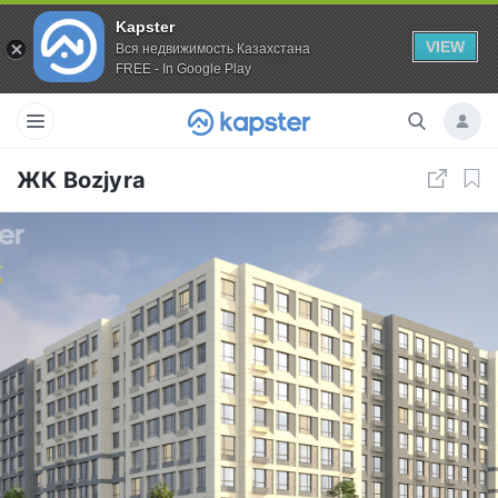
Kapster
VIEW
Вся недвижимость Казахстана
FREE - In Google Play
ЖК Bozjyra