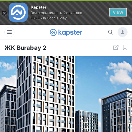
Kapster
VIEW
Вся недвижимость Казахстана
FREE - In Google Play
ЖК Burabay 2