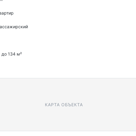
вартир
пассажирский
с
6 до 134 м²
КАРТА ОБЪЕКТА