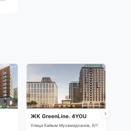
ЖК GreenLine. 4YOU
ЖК N
Улица Кайым Мухамедханов, 6/1
Есиль