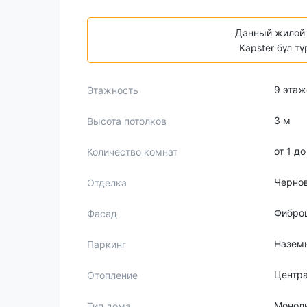
Данный жилой 
Kapster бұл т
9 этаж
Этажность
3 м
Высота потолков
от 1 д
Количество комнат
Черно
Отделка
Фибро
Фасад
Назем
Паркинг
Центр
Отопление
Монол
Тип дома