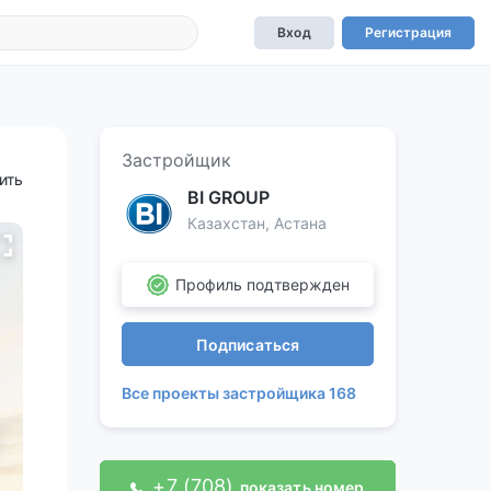
Вход
Регистрация
Застройщик
ить
BI GROUP
Казахстан, Астана
Профиль подтвержден
Подписаться
Все проекты застройщика 168
+7 (708)
показать номер