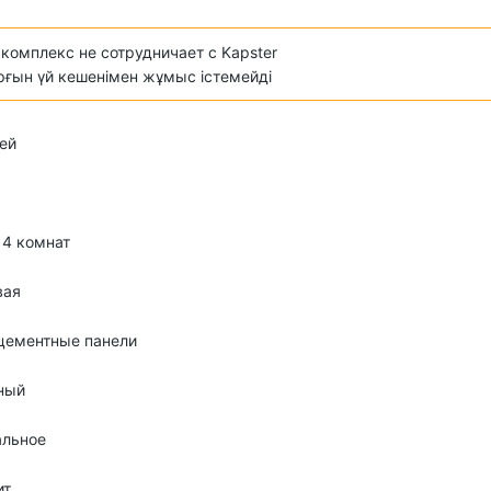
комплекс не сотрудничает с Kapster
ұрғын үй кешенімен жұмыс істемейді
ей
о 4 комнат
вая
цементные панели
ный
альное
ит