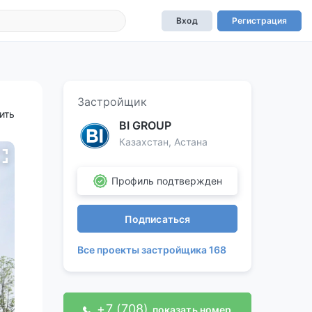
Вход
Регистрация
Застройщик
ить
BI GROUP
Казахстан, Астана
Профиль подтвержден
Подписаться
Все проекты застройщика 168
+7 (708)
показать номер