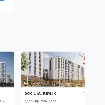
ЖК UIA. BIRLIK
ЖК 
а и
вдоль пр. Улы дала
район