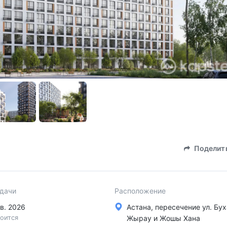
Поделит
сдачи
Расположение
 кв. 2026
Астана, пересечение ул. Бу
оится
Жырау и Жошы Хана