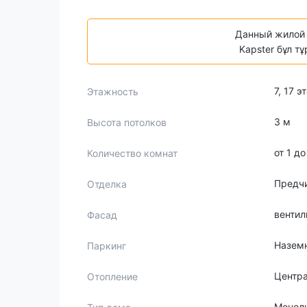
Данный жилой 
Kapster бұл т
7, 17 
Этажность
3 м
Высота потолков
от 1 д
Количество комнат
Предч
Отделка
венти
Фасад
Наземн
Паркинг
Центр
Отопление
Монол