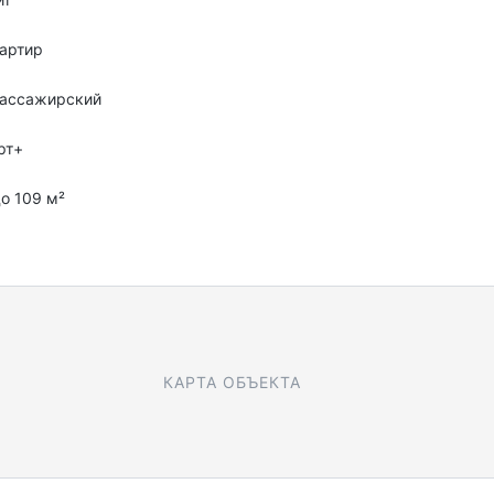
артир
пассажирский
рт+
до 109 м²
КАРТА ОБЪЕКТА