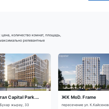
цена, количество комнат, площадь,
 максимально релевантные
ал Capital Park.
ЖК MoD. Frame
ions
 Бухар жырау, 33
пересечение ул. К.Кайсенов