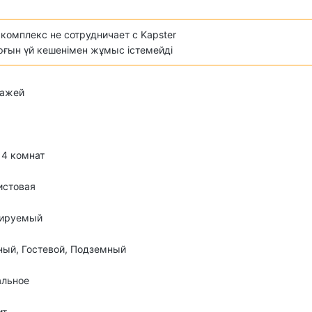
комплекс не сотрудничает с Kapster
ұрғын үй кешенімен жұмыс істемейді
этажей
о 4 комнат
истовая
лируемый
ый, Гостевой, Подземный
альное
ит