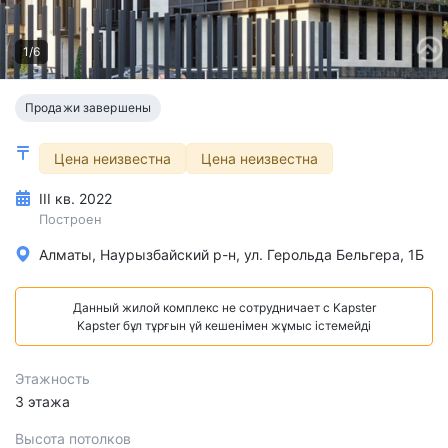
1/6
Продажи завершены
Цена неизвестна
Цена неизвестна
III кв. 2022
Построен
Алматы, Наурызбайский р-н, ул. ​Герольда Бельгера, 1Б
Данный жилой комплекс не сотрудничает с Kapster
Kapster бұл тұрғын үй кешенімен жұмыс істемейді
Этажность
3 этажа
Высота потолков