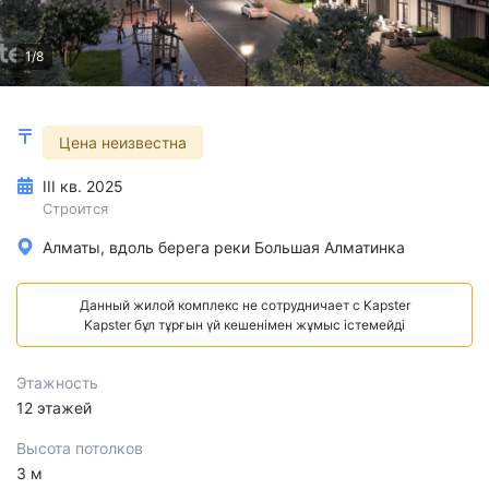
1/8
Цена неизвестна
III кв. 2025
Строится
Алматы, вдоль берега реки Большая Алматинка
Данный жилой комплекс не сотрудничает с Kapster
Kapster бұл тұрғын үй кешенімен жұмыс істемейді
Этажность
12 этажей
Высота потолков
3 м