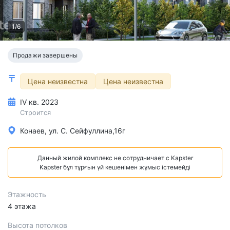
1/6
Продажи завершены
Цена неизвестна
Цена неизвестна
IV кв. 2023
Строится
Конаев, ул. С. Сейфуллина,16г
Данный жилой комплекс не сотрудничает с Kapster
Kapster бұл тұрғын үй кешенімен жұмыс істемейді
Этажность
4 этажа
Высота потолков