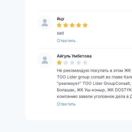
йцу
sad
Ответить
Айгуль Умбетова
Не рекомендую покупать в этом ЖК 
ТОО Lider group consalt во главе К
"реализует" ТОО Lider GroupConsalt,
Болашак, ЖК Уш-коныр, ЖК DOSTYK, Ж
компанию завели уголовное дела в Д
Ответить