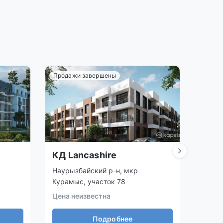
Продажи завершены
Прода
КД Lancashire
ЖК G
Наурызбайский р-н, мкр
Медеу
Курамыс, участок 78
Цена 
Цена неизвестна
Подробнее