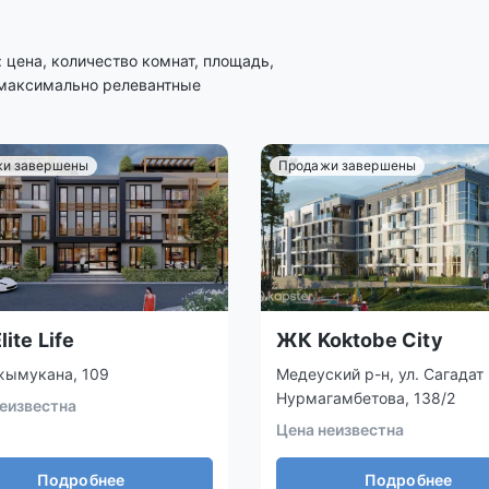
цена, количество комнат, площадь,
 максимально релевантные
и завершены
Продажи завершены
ite Life
ЖК Koktobe City
жымукана, 109
Медеуский р-н, ул. Сагадат
Нурмагамбетова, 138/2
еизвестна
Цена неизвестна
Подробнее
Подробнее