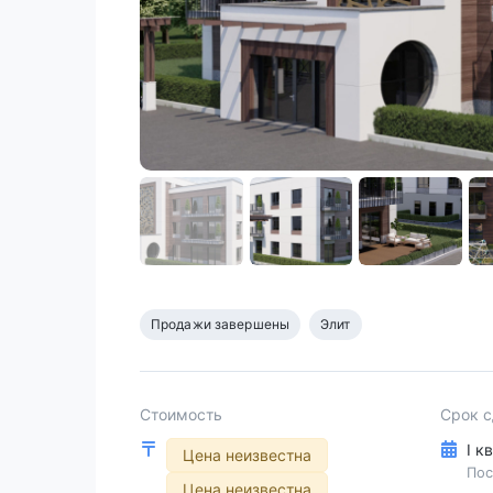
Продажи завершены
Элит
Стоимость
Срок 
I к
Цена неизвестна
Пос
Цена неизвестна