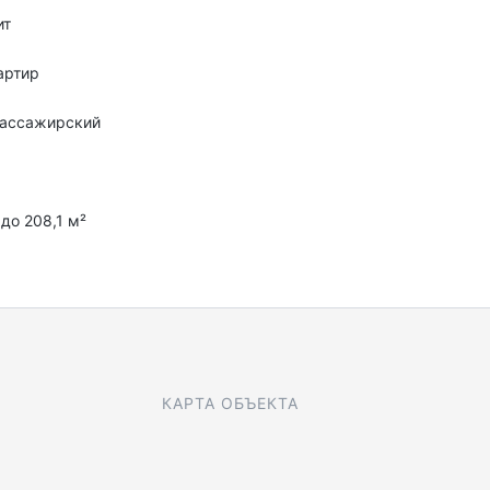
ит
артир
пассажирский
 до 208,1 м²
КАРТА ОБЪЕКТА