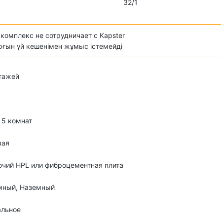
32/1
комплекс не сотрудничает с Kapster
ұрғын үй кешенімен жұмыс істемейді
этажей
о 5 комнат
вая
чий HPL или фиброцементная плита
мный, Наземный
альное