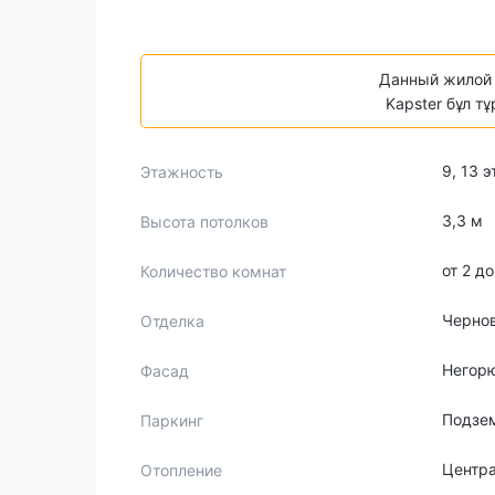
Данный жилой 
Kapster бұл т
9, 13 
Этажность
3,3 м
Высота потолков
от 2 д
Количество комнат
Черно
Отделка
Негорю
Фасад
Подзе
Паркинг
Центр
Отопление