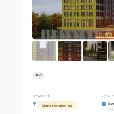
Элит
Стоимость
Срок 
II 
Цена неизвестна
Пос