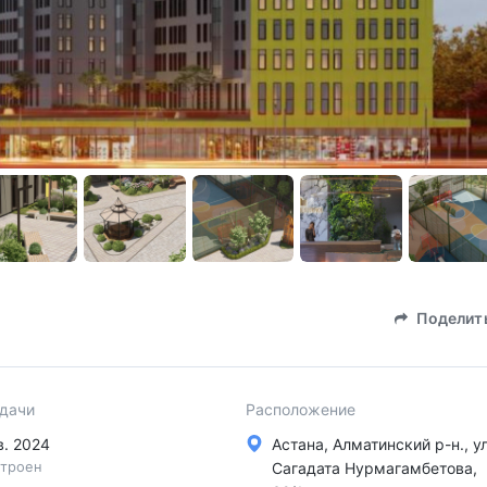
Поделит
сдачи
Расположение
кв. 2024
Астана, Алматинский р-н., ул
троен
Сагадата Нурмагамбетова,