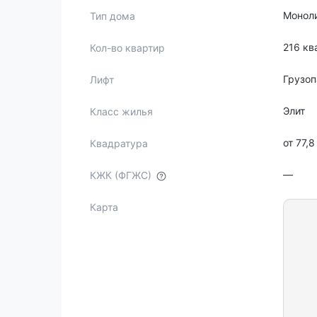
Монол
Тип дома
216 кв
Кол-во квартир
Грузо
Лифт
Элит
Класс жилья
от 77,8
Квадратура
—
КЖК (ФГЖС)
Карта