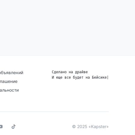
объявлений
Сделано на драйве
И еще все будет на Бейсике
|
глашение
альности
© 2025 «Kapster»