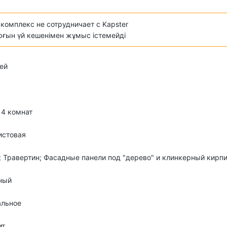
комплекс не сотрудничает с Kapster
ұрғын үй кешенімен жұмыс істемейді
ей
о 4 комнат
истовая
; Травертин; Фасадные панели под "дерево" и клинкерный кирп
ный
альное
ит