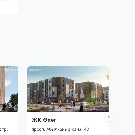
ЖК Өner
ЖК 
стр.
просп. Абылхайыр хана, 40
ул. Т