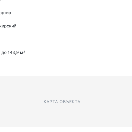
артир
жирский
с
5 до 143,9 м²
КАРТА ОБЪЕКТА