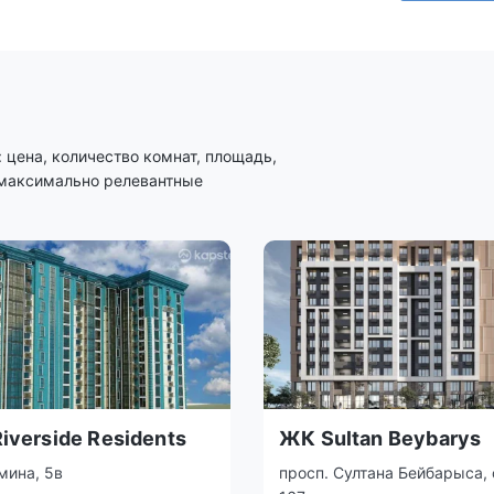
цена, количество комнат, площадь,
 максимально релевантные
iverside Residents
ЖК Sultan Beybarys
мина, 5в
просп. Султана Бейбарыса, 