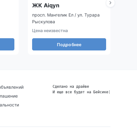
ЖК Aiqyn
ЖК 
просп. Мангелик Ел / ул. Турара
просп.
Рыскулова
Цена 
Цена неизвестна
Подробнее
объявлений
Сделано на драйве
И еще все будет на Бейсике
|
глашение
альности