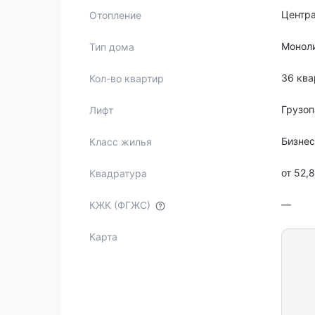
Центр
Отопление
Монол
Тип дома
36 ква
Кол-во квартир
Грузо
Лифт
Бизне
Класс жилья
от 52,
Квадратура
—
КЖК (ФГЖС)
Карта