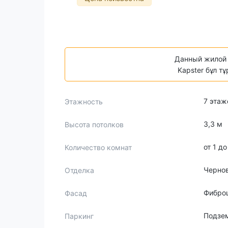
Данный жилой 
Kapster бұл т
7 этаж
Этажность
3,3 м
Высота потолков
от 1 д
Количество комнат
Чернов
Отделка
Фиброц
Фасад
Подзем
Паркинг