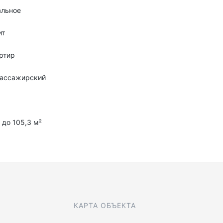
альное
ит
ртир
пассажирский
с
8 до 105,3 м²
КАРТА ОБЪЕКТА