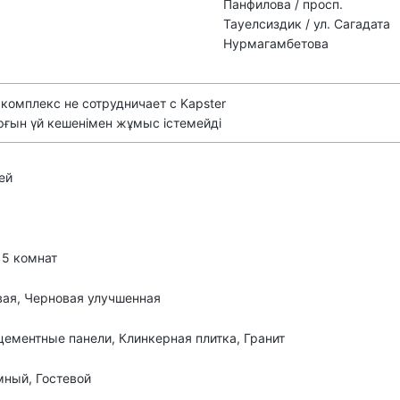
Панфилова / просп.
Тауелсиздик / ул. Сагадата
Нурмагамбетова
комплекс не сотрудничает с Kapster
ұрғын үй кешенімен жұмыс істемейді
ей
о 5 комнат
ая, Черновая улучшенная
ементные панели, Клинкерная плитка, Гранит
ный, Гостевой