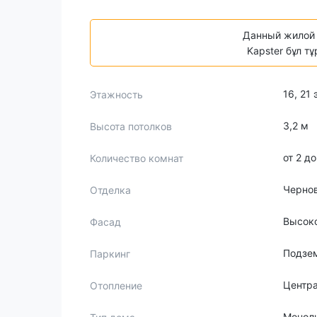
Данный жилой 
Kapster бұл т
16, 21
Этажность
3,2 м
Высота потолков
от 2 д
Количество комнат
Черно
Отделка
Высоко
Фасад
Подзем
Паркинг
Центр
Отопление
Монол