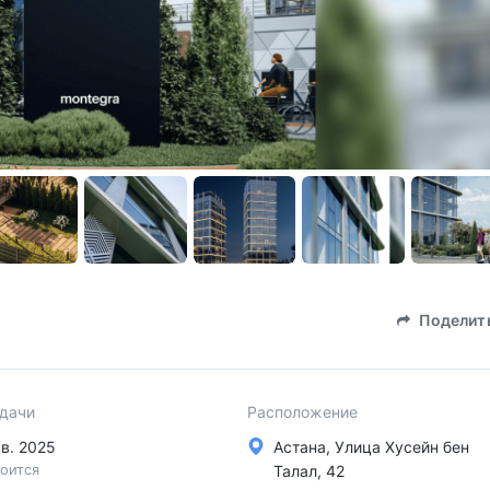
Поделит
сдачи
Расположение
кв. 2025
Астана, Улица Хусейн бен
оится
Талал, 42