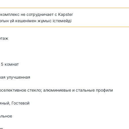
комплекс не сотрудничает с Kapster
ұрғын үй кешенімен жұмыс істемейді
 этаж
о 5 комнат
вая улучшенная
селективное стекло; алюминиевые и стальные профили
ный, Гостевой
альное
ит