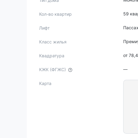
Тип дома
59 ква
Кол-во квартир
Пассаж
Лифт
Преми
Класс жилья
от 78,
Квадратура
—
КЖК (ФГЖС)
Карта