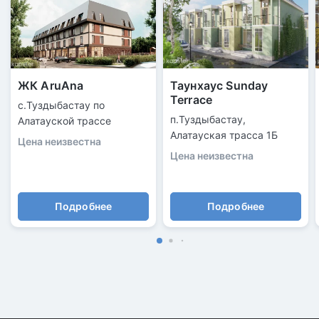
ЖК AruAna
Таунхаус Sunday
Terrace
с.Туздыбастау по
п.Туздыбастау, ​
Алатауской трассе
Алатауская трасса 1Б
Цена неизвестна
Цена неизвестна
Подробнее
Подробнее