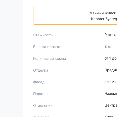
Данный жилой 
Kapster бұл т
9 этаж
Этажность
3 м
Высота потолков
от 1 д
Количество комнат
Предчи
Отделка
алюмин
Фасад
Назем
Паркинг
Центр
Отопление
Кирпи