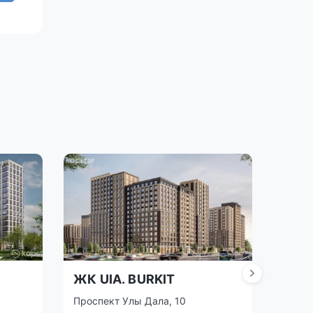
ЖК UIA. BURKIT
ЖК 
Проспект Улы Дала, 10
ул. Да