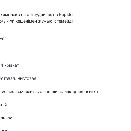
комплекс не сотрудничает с Kapster
ұрғын үй кешенімен жұмыс істемейді
ей
о 4 комнат
стовая, Чистовая
иевые композитные панели, клинкерная плитка
ный
альное
чный