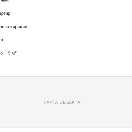
артир
пассажирский
рт
до 115 м²
КАРТА ОБЪЕКТА