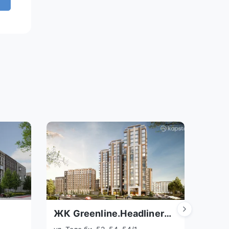
ЖК Greenline.Headliner
ЖК 
Exclusive