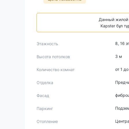
Данный жилой 
Kapster бұл т
8, 16 
Этажность
3 м
Высота потолков
от 1 д
Количество комнат
Предч
Отделка
фиброц
Фасад
Подзе
Паркинг
Центр
Отопление