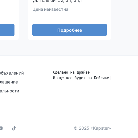
ул. Толе би, 52, 54, 54/1
Улица
Цена неизвестна
Цена 
Подробнее
объявлений
Сделано на драйве
И еще все будет на Бейсике
|
глашение
альности
© 2025 «Kapster»