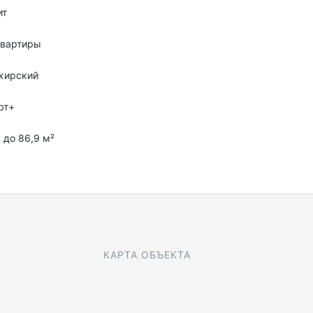
ит
квартиры
жирский
рт+
9 до 86,9 м²
КАРТА ОБЪЕКТА