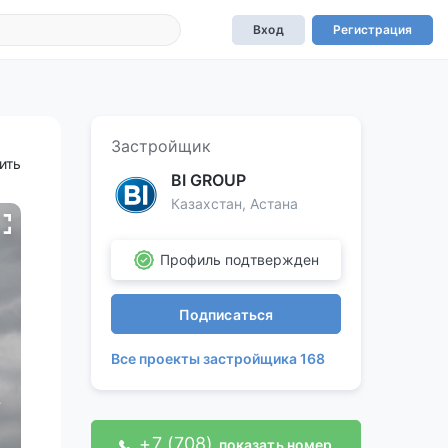
Вход
Регистрация
Застройщик
ить
BI GROUP
Казахстан, Астана
Профиль подтвержден
Подписаться
Все проекты застройщика 168
+7 (708)
показать номер