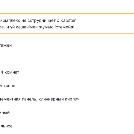
комплекс не сотрудничает с Kapster
ұрғын үй кешенімен жұмыс істемейді
этажей
о 4 комнат
истовая
ементная панель, клинкерный кирпич
мный
альное