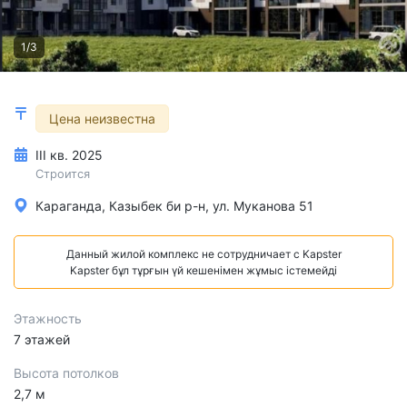
1/3
Цена неизвестна
III кв. 2025
Строится
Караганда, Казыбек би р-н, ул. Муканова 51
Данный жилой комплекс не сотрудничает с Kapster
Kapster бұл тұрғын үй кешенімен жұмыс істемейді
Этажность
7 этажей
Высота потолков
2,7 м