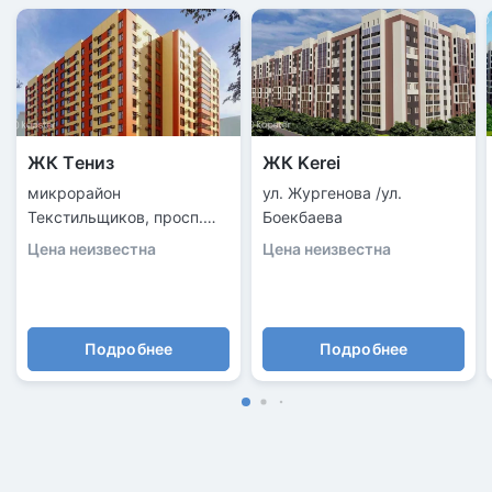
ЖК Тениз
ЖК Kerei
микрорайон
ул. Жургенова /ул.
Текстильщиков, просп.
Боекбаева
Тауелсиздик, 34/10
Цена неизвестна
Цена неизвестна
Подробнее
Подробнее