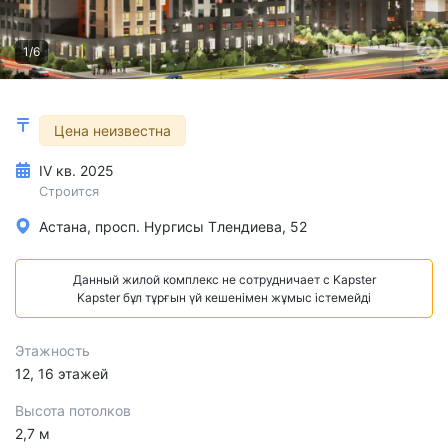
1/6
Цена неизвестна
IV кв. 2025
Строится
Астана, просп. Нургисы Тлендиева, 52
Данный жилой комплекс не сотрудничает с Kapster
Kapster бұл тұрғын үй кешенімен жұмыс істемейді
Этажность
12, 16 этажей
Высота потолков
2,7 м