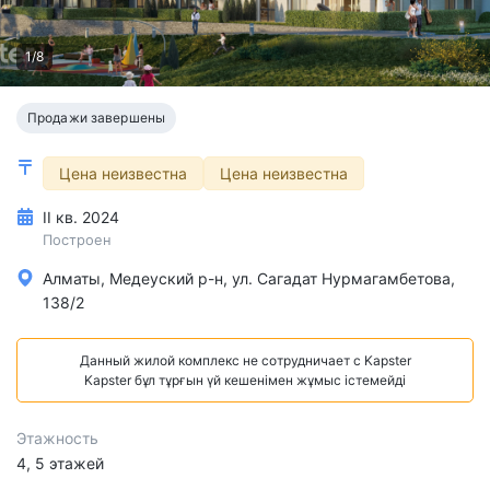
1/8
Продажи завершены
Цена неизвестна
Цена неизвестна
II кв. 2024
Построен
Алматы, Медеуский р-н, ул. Сагадат Нурмагамбетова,
138/2
Данный жилой комплекс не сотрудничает с Kapster
Kapster бұл тұрғын үй кешенімен жұмыс істемейді
Этажность
4, 5 этажей