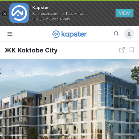
Kapster
VIEW
Вся недвижимость Казахстана
FREE - In Google Play
ЖК Koktobe City