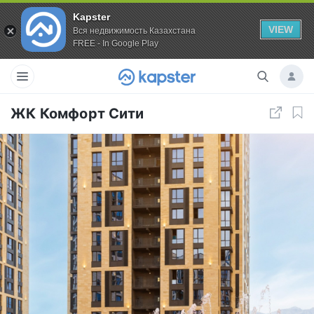
Kapster
VIEW
Вся недвижимость Казахстана
FREE - In Google Play
ЖК Комфорт Сити