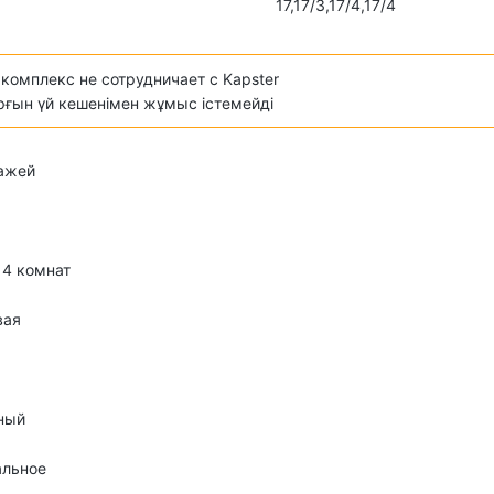
17,17/3,17/4,17/4
комплекс не сотрудничает с Kapster
ұрғын үй кешенімен жұмыс істемейді
тажей
о 4 комнат
вая
ный
альное