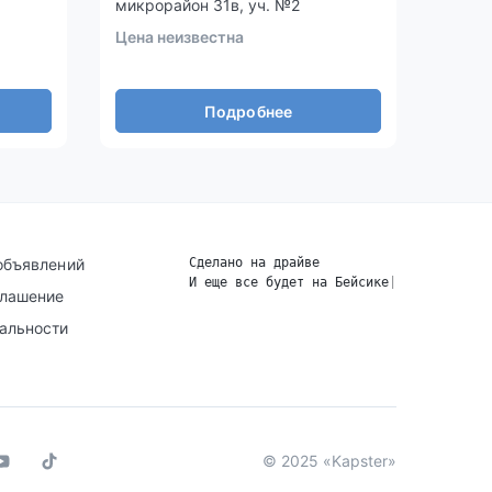
микрорайон 31в, уч. №2
32в м
Цена неизвестна
Цена 
Подробнее
объявлений
Сделано на драйве
И еще все будет на Бейсике
|
глашение
альности
© 2025 «Kapster»