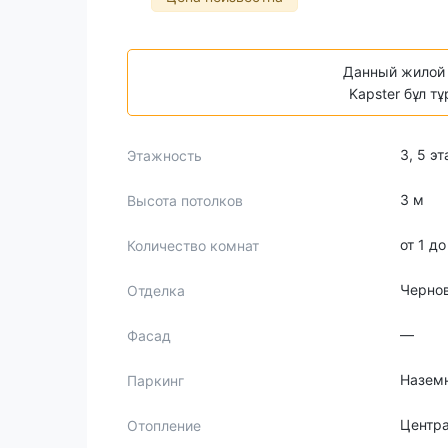
Данный жилой 
Kapster бұл т
3, 5 э
Этажность
3 м
Высота потолков
от 1 д
Количество комнат
Черно
Отделка
—
Фасад
Назем
Паркинг
Центр
Отопление