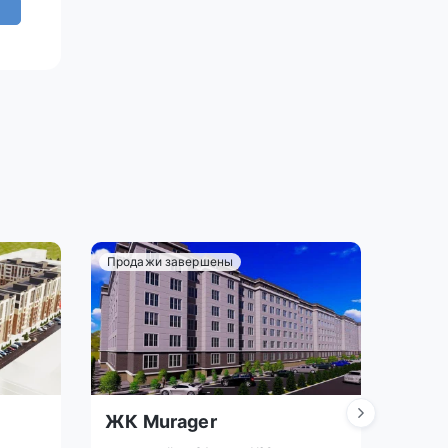
Продажи завершены
ЖК Murager
ЖК 