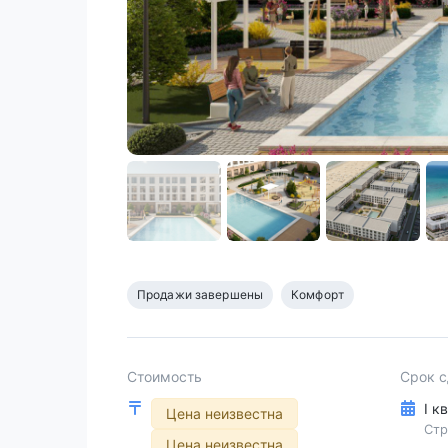
Продажи завершены
Комфорт
Стоимость
Срок 
I к
Цена неизвестна
Стр
Цена неизвестна