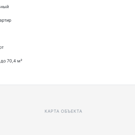
ьный
артир
рт
 до 70,4 м²
КАРТА ОБЪЕКТА