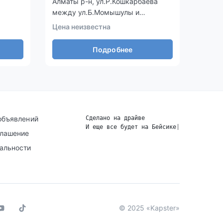
Алматы р-н, ул.Р.Кошкарбаева
пр. Мә
между ул.Б.Момышулы и
Талал
ул.Дауылпаз (Акыртас)
Цена неизвестна
Цена 
Подробнее
объявлений
Сделано на драйве
И еще все будет на Бейсике
|
глашение
альности
© 2025 «Kapster»