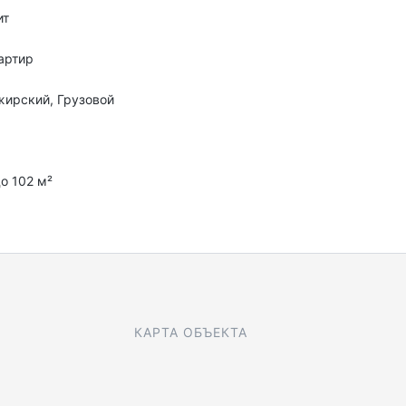
ит
артир
ирский, Грузовой
с
до 102 м²
КАРТА ОБЪЕКТА