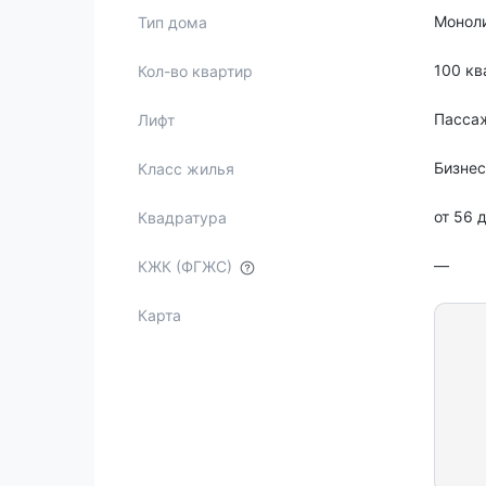
Монол
Тип дома
100 кв
Кол-во квартир
Пассаж
Лифт
Бизне
Класс жилья
от 56 
Квадратура
—
КЖК (ФГЖС)
Карта