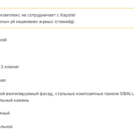
комплекс не сотрудничает с Kapster
ұрғын үй кешенімен жұмыс істемейді
жей
о 3 комнат
вая
ой вентилируемый фасад, стальные композитные панели SIBALU
альный камень
мный
альное