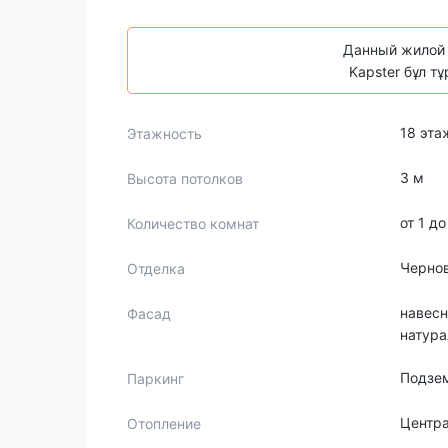
Данный жилой 
Kapster бұл т
18 эта
Этажность
3 м
Высота потолков
от 1 д
Количество комнат
Черно
Отделка
навесн
Фасад
натур
Подзе
Паркинг
Центр
Отопление