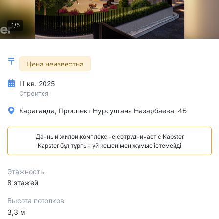
1/5
Цена неизвестна
III кв. 2025
Строится
Караганда, Проспект Нурсултана Назарбаева, 4Б
Данный жилой комплекс не сотрудничает с Kapster
Kapster бұл тұрғын үй кешенімен жұмыс істемейді
Этажность
8 этажей
Высота потолков
3,3 м