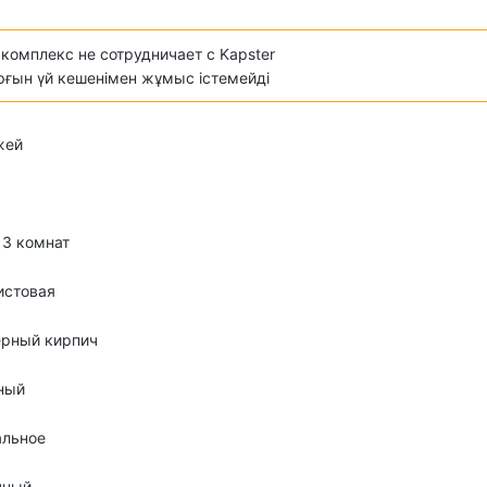
комплекс не сотрудничает с Kapster
ұрғын үй кешенімен жұмыс істемейді
жей
о 3 комнат
истовая
ерный кирпич
ный
альное
чный