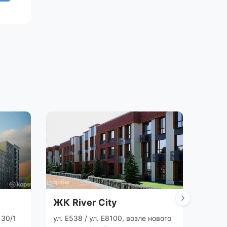
ЖК River City
ЖК 
 30/1
ул. Е538 / ул. Е8100, возле нового
Сарыа