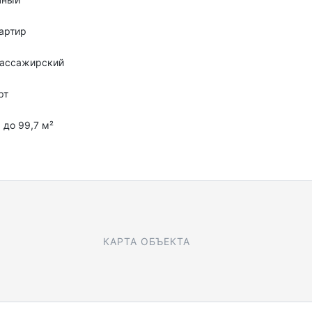
артир
пассажирский
рт
5 до 99,7 м²
КАРТА ОБЪЕКТА