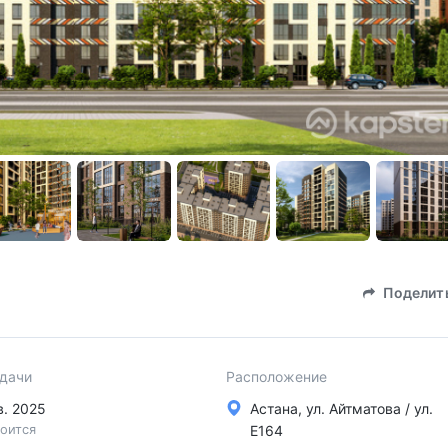
Поделит
сдачи
Расположение
кв. 2025
Астана, ул. Айтматова / ул.
оится
Е164