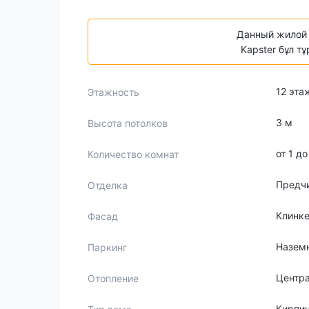
Данный жилой 
Kapster бұл т
12 эта
Этажность
3 м
Высота потолков
от 1 д
Количество комнат
Предч
Отделка
Клинк
Фасад
Назем
Паркинг
Центр
Отопление
Кирпи