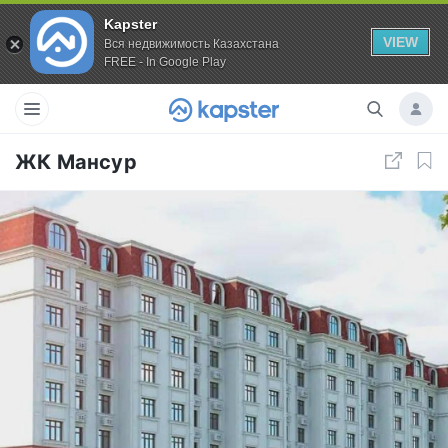
Kapster
VIEW
Вся недвижимость Казахстана
FREE - In Google Play
ЖК Мансур