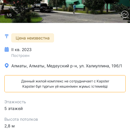
1/5
Цена неизвестна
II кв. 2023
Построен
Алматы, Алматы, Медеуский р-н, ул. Халиуллина, 196/1
Данный жилой комплекс не сотрудничает с Kapster
Kapster бұл тұрғын үй кешенімен жұмыс істемейді
Этажность
5 этажей
Высота потолков
2,8 м